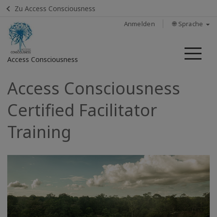
Zu Access Consciousness
Anmelden
🌐 Sprache
Me
Access Consciousness
Access Consciousness
Bei
Konto
Certified Facilitator
anmelden
Training
KONTAKT
SUCHE