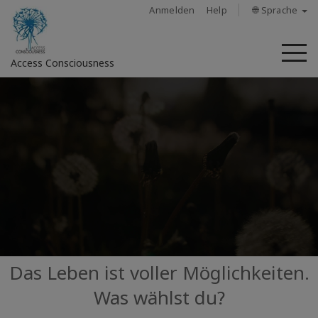
Anmelden
Help
🌐 Sprache
M
Access Consciousness
Bei
Konto
anmelden
Über
Access
Bars
Regionen
Das Leben ist voller Möglichkeiten.
Was wählst du?
Kurse