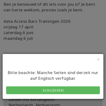
Ben je benieuwd of dit iets voor jou is? Je bent
van harte welkom, precies zoals je bent.
data Access Bars Trainingen 2026
vrijdag 17 april
zaterdag 6 juni
maandag 6 juli
×
Details
Zertifikate:
Bitte beachte: Manche Seiten sind derzeit nur
Access Bars Facilitator (BF)
auf Englisch verfügbar.
Standort:
Aalten
SCHLIESSEN
Länder mit Kursangebot:
Netherlands, Netherlands