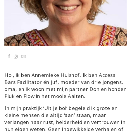
Classes
Facilitators
Shop
More
Facebook
Email
Hoi, ik ben Annemieke Hulshof. Ik ben Access
CONTACT
Bars Facilitator én juf, moeder van drie jongens,
oma, en ik woon met mijn partner Don en honden
Pluk en Flow in het mooie Aalten.
SEARCH
In mijn praktijk ‘Uit je bol’ begeleid ik grote en
kleine mensen die altijd ‘aan’ staan, maar
verlangen naar rust, helderheid en vertrouwen in
hun eigen weten. Geen ingewikkelde verhalen of