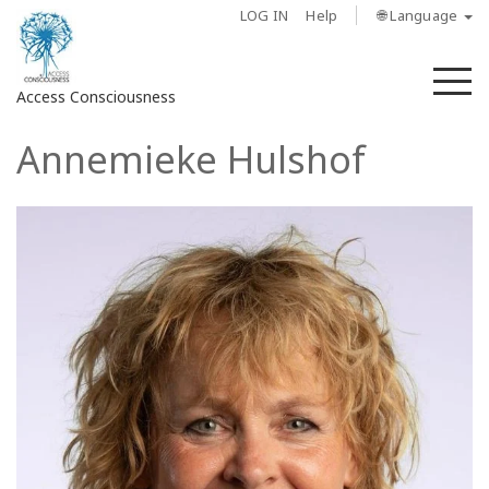
LOG IN
Help
🌐 Language
M
Access Consciousness
Annemieke Hulshof
Sign
in
to
Your
Account
About
Access
Bars
Regions