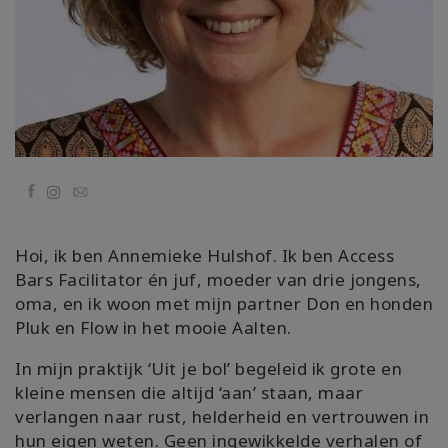
Kolaylaştırıcılar
Shop
More
Mutluluğunuzu
Facebook
Email
Açın
Hoi, ik ben Annemieke Hulshof. Ik ben Access
Bars Facilitator én juf, moeder van drie jongens,
İLETIŞIM
oma, en ik woon met mijn partner Don en honden
Pluk en Flow in het mooie Aalten.
ARA
In mijn praktijk ‘Uit je bol’ begeleid ik grote en
kleine mensen die altijd ‘aan’ staan, maar
verlangen naar rust, helderheid en vertrouwen in
hun eigen weten. Geen ingewikkelde verhalen of