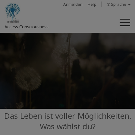
Anmelden
Help
🌐 Sprache
M
Access Consciousness
Bei
Konto
anmelden
Über
Access
Bars
Regionen
Das Leben ist voller Möglichkeiten.
Was wählst du?
Kurse