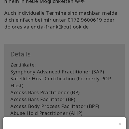
hinein in neue Möglichkeiten 😀🌟
Auch individuelle Termine sind machbar, melde
dich einfach bei mir unter 0172 9600619 oder
dolores.valencia-frank@outlook.de
Details
Zertifikate:
Symphony Advanced Practitioner (SAP)
Satellite Host Certification (Formerly POP
Host)
Access Bars Practitioner (BP)
Access Bars Facilitator (BF)
Access Body Process Facilitator (BPF)
Abuse Hold Practitioner (AHP)
×
Standort: