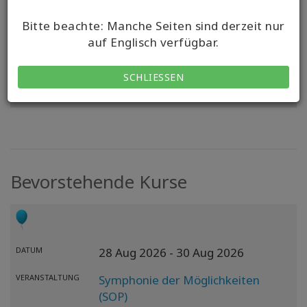
Stuttgart Fellbach
Bitte beachte: Manche Seiten sind derzeit nur
Länder mit Kursangebot:
auf Englisch verfügbar.
Germany, Spain
SCHLIESSEN
KONTAKT
Bevorstehende Kurse
DATUM
28 Aug 2026
- 30 Aug 2026
VERANSTALTUNG
Symphonie der Möglichkeiten
(SOP)