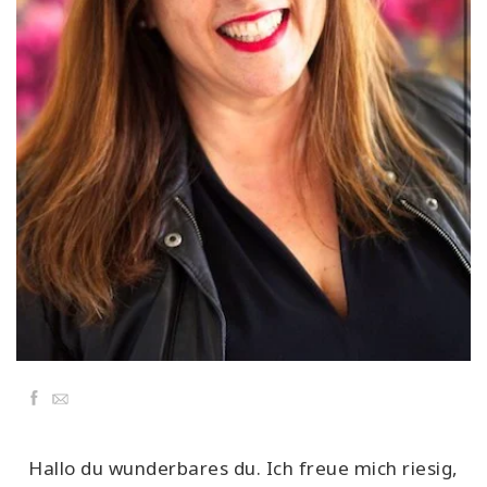
Classes
Facilitators
Shop
More
CONTACT
SEARCH
Facebook
Email
Hallo du wunderbares du. Ich freue mich riesig,