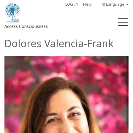
LOG IN
Help
🌐 Language
M
Access Consciousness
Dolores Valencia-Frank
Sign
in
to
Your
Account
About
Access
Bars
Regions