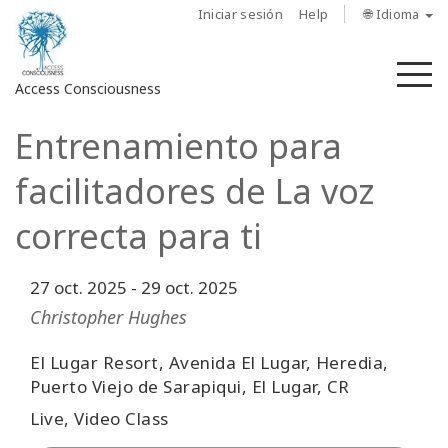
Iniciar sesión
Help
🌐 Idioma
M
Access Consciousness
Entrenamiento para
Iniciar
sesión
facilitadores de La voz
en
su
correcta para ti
cuenta
27 oct. 2025
-
29 oct. 2025
Sobre
nosotros
Christopher Hughes
Las
El Lugar Resort, Avenida El Lugar, Heredia,
barras
Puerto Viejo de Sarapiqui, El Lugar, CR
de
Live, Video Class
Access