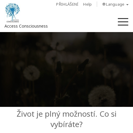
PŘIHLÁŠENÍ
Help
🌐 Language
M
Access Consciousness
Sign
in
to
Your
Account
O
nás
Access
Život je plný možností. Co si
Bars
vybíráte?
Regiony