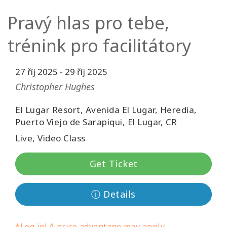
Pravý hlas pro tebe,
Kurzy
trénink pro facilitátory
Facilitators
Shop
27 říj 2025
-
29 říj 2025
Christopher Hughes
More
El Lugar Resort, Avenida El Lugar, Heredia,
Puerto Viejo de Sarapiqui, El Lugar, CR
Novinky
Live, Video Class
Get Ticket
CONTACT
ⓘ Details
SEARCH
*Log in! A price advantage may apply.