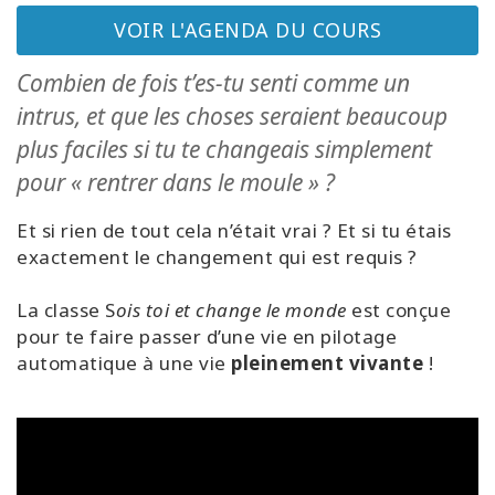
régions
VOIR L'AGENDA DU COURS
Classes
Combien de fois t’es-tu senti comme un
intrus, et que les choses seraient beaucoup
Facilitateurs
plus faciles si tu te changeais simplement
Shop
pour « rentrer dans le moule » ?
Et si rien de tout cela n’était vrai ? Et si tu étais
More
exactement le changement qui est requis ?
Actualités
La classe S
ois toi et change le monde
est conçue
pour te faire passer d’une vie en pilotage
automatique à une vie
pleinement vivante
!
CONTACT
RECHERCHE