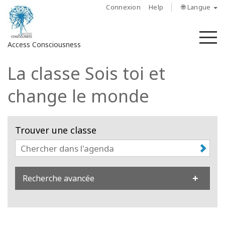
Connexion
Help
🌐 Langue
M
Access Consciousness
La classe Sois toi et
Connectez-
vous
change le monde
sur
votre
compte
Trouver une classe
À
propos
Recherche avancée
Access
Bars
Les