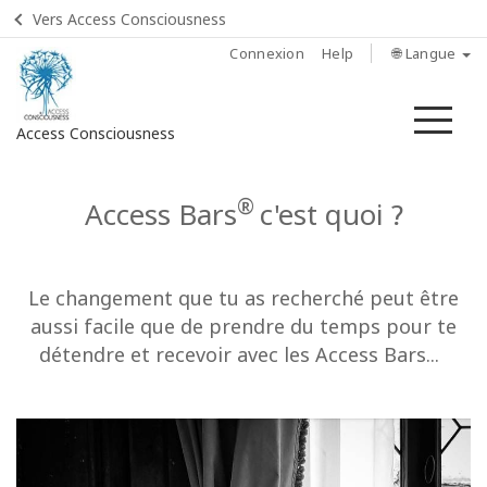
Vers Access Consciousness
Connexion
Help
🌐 Langue
Me
Access Consciousness
Connectez-
®
Access Bars
c'est quoi ?
vous
sur
votre
compte
Le changement que tu as recherché peut être
aussi facile que de prendre du temps pour te
Home
détendre et recevoir avec les Access Bars...
Qu’est-ce
qu’Access
Bars ?