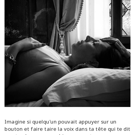
Faire
un
essai
Apprendre
en une
journée
Enseigne
les
Access
Bars
Access
Bars in
Business
Classe
Imagine si quelqu'un pouvait appuyer sur un
Access
bouton et faire taire la voix dans ta tête qui te dit
Bars
mondiale