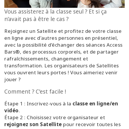
régions
Vous assisterez à la classe seul ? Et si ça
Classes
n’avait pas à être le cas ?
Rejoignez un Satellite et profitez de votre classe
Facilitateurs
en ligne avec d'autres personnes en présentiel,
avec la possibilité d’échanger des séances Access
Shop
Bars®, des processus corporels, et de partager
rafraîchissements, changement et
More
transformation. Les organisateurs de Satellites
vous ouvrent leurs portes ! Vous aimeriez venir
Actualités
jouer ?
Comment ? C’est facile !
CONTACT
Étape 1 : Inscrivez-vous à la
classe en ligne/en
vidéo
.
Étape 2 : Choisissez votre organisateur et
RECHERCHE
rejoignez son Satellite
pour recevoir toutes les