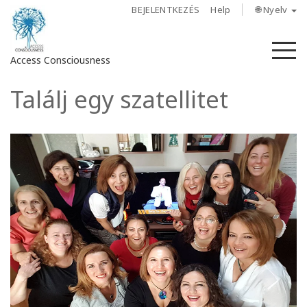
BEJELENTKEZÉS
Help
🌐 Nyelv
M
Access Consciousness
Találj egy szatellitet
Bejelentkezés
a
fiókba
Rólunk
Access
Bars
Régiók
Tanfolyamok