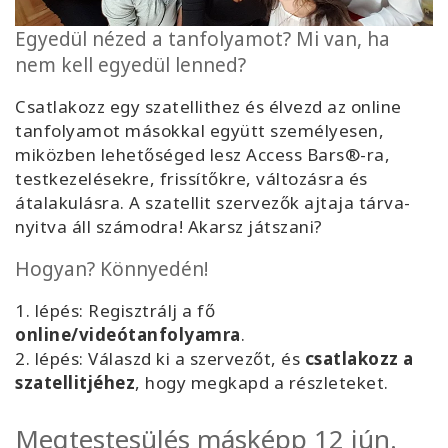
Facilitators
Egyedül nézed a tanfolyamot? Mi van, ha
nem kell egyedül lenned?
Shop
Csatlakozz egy szatellithez és élvezd az online
More
tanfolyamot másokkal együtt személyesen,
miközben lehetőséged lesz Access Bars®-ra,
Hírek
testkezelésekre, frissítőkre, változásra és
átalakulásra. A szatellit szervezők ajtaja tárva-
nyitva áll számodra! Akarsz játszani?
Hogyan? Könnyedén!
KAPCSOLAT
1. lépés: Regisztrálj a fő
online/videótanfolyamra
.
KERESÉS
2. lépés: Válaszd ki a szervezőt, és
csatlakozz a
szatellitjéhez
, hogy megkapd a részleteket.
Megtestesülés másképp 12 jún.