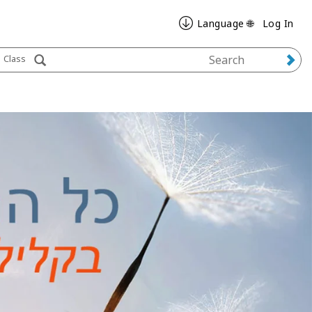
🌐 Language
Log In
Class