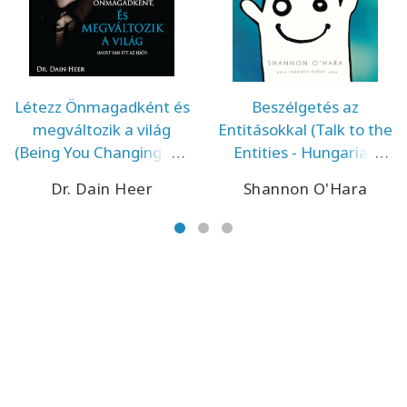
Létezz Önmagadként és
Beszélgetés az
megváltozik a világ
Entitásokkal (Talk to the
(Being You Changing the
Entities - Hungarian
World - Hungarian
Version)
Dr. Dain Heer
Shannon O'Hara
Version)