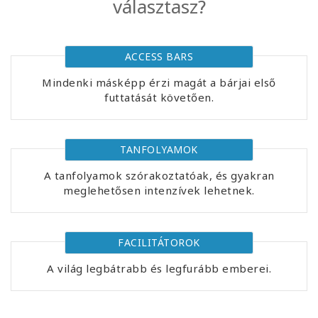
választasz?
Facilitators
Shop
ACCESS BARS
Mindenki másképp érzi magát a bárjai első
More
futtatását követően.
Hírek
TANFOLYAMOK
A tanfolyamok szórakoztatóak, és gyakran
meglehetősen intenzívek lehetnek.
KAPCSOLAT
KERESÉS
FACILITÁTOROK
A világ legbátrabb és legfurább emberei.