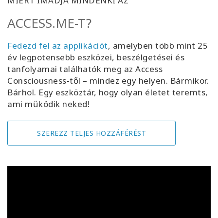
MIÉRT IMÁDJA MINDENKI AZ
ACCESS.ME-T?
Fedezd fel az applikációt
, amelyben több mint 25
év legpotensebb eszközei, beszélgetései és
tanfolyamai találhatók meg az Access
Consciousness-től – mindez egy helyen. Bármikor.
Bárhol. Egy eszköztár, hogy olyan életet teremts,
ami működik neked!
SZEREZZ TELJES HOZZÁFÉRÉST