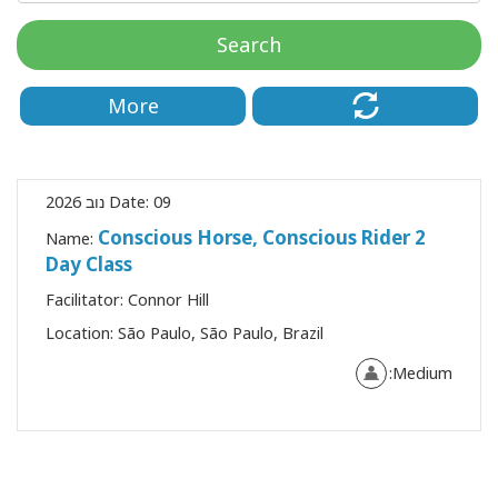
Search
More
09 נוב 2026
Date:
Conscious Horse, Conscious Rider 2
Name:
Day Class
Facilitator:
Connor Hill
CT
Location:
São Paulo, São Paulo, Brazil
Medium:
CH