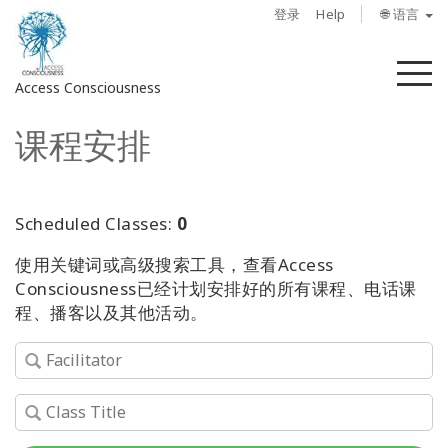
登录
Help
🌐 语言
菜
Access Consciousness
单
课程安排
登
录
您
的
Scheduled Classes:
0
帐
使用关键词或高级搜索工具，查看Access
户
Consciousness已经计划安排好的所有课程、电话课
程、播客以及其他活动。
关
于
Access
Bars