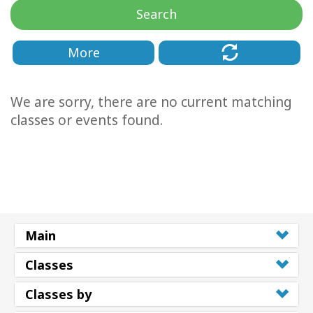
Regions
Search
课
More
程
查
We are sorry, there are no current matching
找
导
classes or events found.
师
Shop
More
Main
Classes
联
系
Classes by