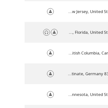
Sayreville, New Jersey, United States
Orlando, Florida, Florida, United States
Vancouver, British Columbia, Canada
83119 Obing am See/Chiemgau, Rhineland-Palatinate, Germany
Lakeville, Minnesota, United States