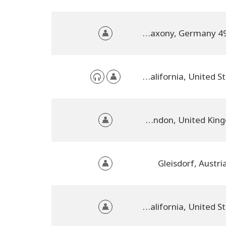
49565 Bramsche bei Osnabrück, Lower Saxony, Germany
Lakewood, California, United States
East Croydon, LONDON, Greater London, United Kingdom
Gleisdorf, Austri
Los Angeles, California, United States