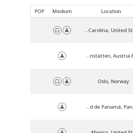
POP
Medium
Location
Wingate, North Carolina, United States
8071 Hausmannstätten, Austria
Oslo, Norway
Ciudad de Panamá, Panama
Santa Fe, New Mexico, United States