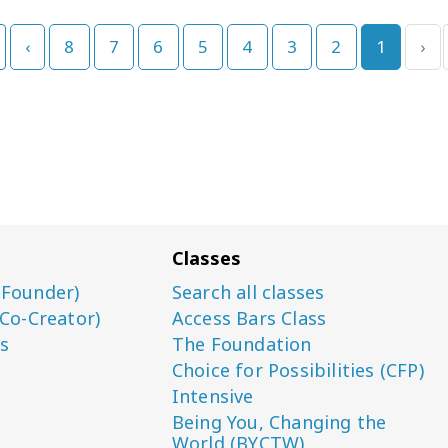
›
8
7
6
5
4
3
2
1
‹
Classes
(Founder)
Search all classes
(Co-Creator)
Access Bars Class
s
The Foundation
Choice for Possibilities (CFP)
Intensive
Being You, Changing the
World (BYCTW)