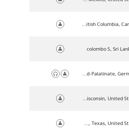
West Kelowna, British Columbia, Canada
colombo 5, Sri Lan
Römerberg, Rhineland-Palatinate, Germany
Racine, Wisconsin, United States
DFW, Texas, United States