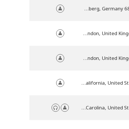
68163 Mannheim - Lindenhof direkt am Rhein, Baden-Württemberg, Germany
LONDON SW2, Greater London, United Kingdom
Hackney, London, United Kingdom
Idyllwild,, California, United States
Greenville, South Carolina, United States