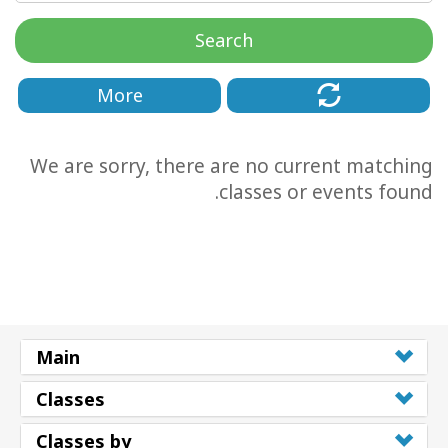
Search
More
We are sorry, there are no current matching
classes or events found.
CT
CH
Main
Classes
Classes by