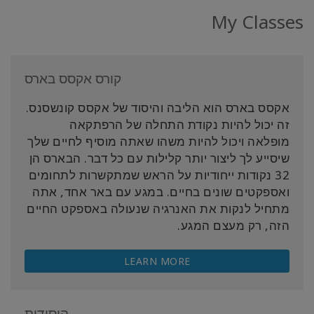
My Classes
קורס אקסס בארס
אקסס בארס הוא הליבה והיסוד של אקסס קונשסנס.
זה יכול להיות נקודת התחלה של הרפתקאה
מופלאה ויכול להיות משהו שאתה מוסיף לחיים שלך
שיסייע לך ליצור יותר קלילות עם כל דבר. הבארס הן
32 נקודות ייחודיות על הראש שמתקשרות לתחומים
ואספקטים שונים בחיים. במגע עם באר אחד, אתה
מתחיל לנקות את האנרגיה שנעולה באספקט החיים
הזה, רק מעצם המגע.
LEARN MORE
היסודות