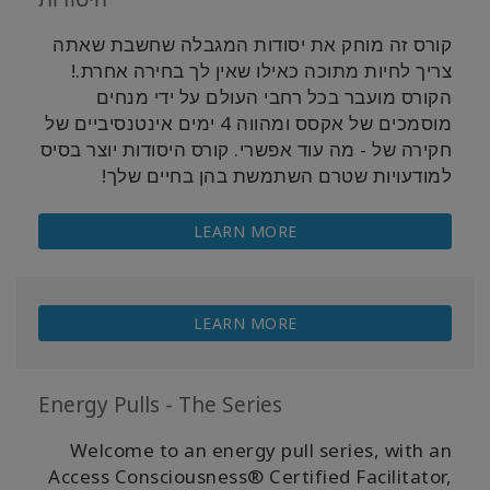
קורס זה מוחק את יסודות המגבלה שחשבת שאתה
צריך לחיות מתוכה כאילו שאין לך בחירה אחרת.!
הקורס מועבר בכל רחבי העולם על ידי מנחים
מוסמכים של אקסס ומהווה 4 ימים אינטנסיביים של
חקירה של
-
מה עוד אפשרי. קורס היסודות יוצר בסיס
למודעויות שטרם השתמשת בהן בחיים שלך!
LEARN MORE
LEARN MORE
Energy Pulls - The Series
Welcome to an energy pull series, with an
Access Consciousness® Certified Facilitator,