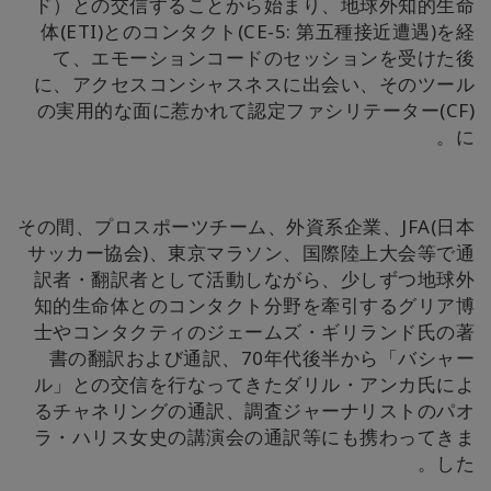
ド）との交信することから始まり、地球外知的生命
体(ETI)とのコンタクト(CE-5: 第五種接近遭遇)を経
て、エモーションコードのセッションを受けた後
に、アクセスコンシャスネスに出会い、そのツール
の実用的な面に惹かれて認定ファシリテーター(CF)
に。
その間、プロスポーツチーム、外資系企業、JFA(日本
サッカー協会)、東京マラソン、国際陸上大会等で通
訳者・翻訳者として活動しながら、少しずつ地球外
知的生命体とのコンタクト分野を牽引するグリア博
士やコンタクティのジェームズ・ギリランド氏の著
書の翻訳および通訳、70年代後半から「バシャー
ル」との交信を行なってきたダリル・アンカ氏によ
るチャネリングの通訳、調査ジャーナリストのパオ
ラ・ハリス女史の講演会の通訳等にも携わってきま
した。