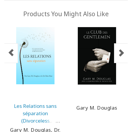
Products You Might Also Like
Les Relations sans
Gary M. Douglas
séparation
(Divorceless
Relationships - French
Gary M. Douglas, Dr.