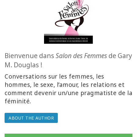
ACCESSORIES
YOUR
BUSINESS
ADV
SEARCH
Bienvenue dans
Salon des Femmes
de Gary
M. Douglas !
View
Topics
Conversations sur les femmes, les
hommes, le sexe, l’amour, les relations et
View
comment devenir un/une pragmatiste de la
Authors
féminité.
Products
By
ABOUT THE AUTHOR
Language