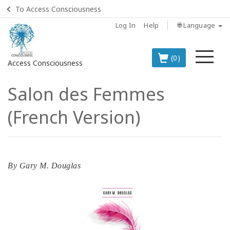
To Access Consciousness
Log In
Help
🌐 Language
Me
(0)
Access Consciousness
Salon des Femmes
Sign
in
(French Version)
to
Your
Account
BOOKS
By
Gary M. Douglas
CLASSES
MEMBERSHIPS