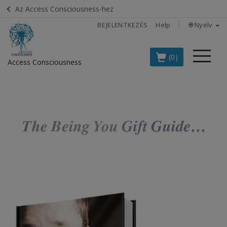
Az Access Consciousness-hez
BEJELENTKEZÉS
Help
🌐 Nyelv
Me
(0)
Access Consciousness
Bejelentkezés
a
fiókba
BOOKS
CLASSES
MEMBERSHIPS
ACCESSORIES