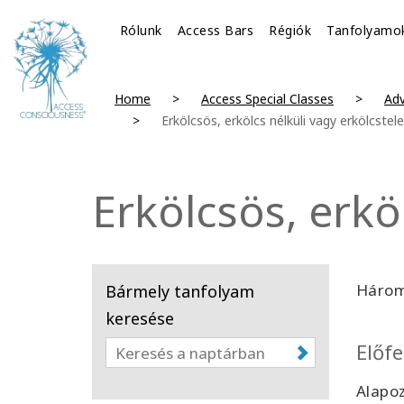
Rólunk
Access Bars
Régiók
Tanfolyamo
Home
Access Special Classes
Adv
Erkölcsös, erkölcs nélküli vagy erkölcstel
Erkölcsös, erkö
Három
Bármely tanfolyam
keresése
Előfe
Alapoz