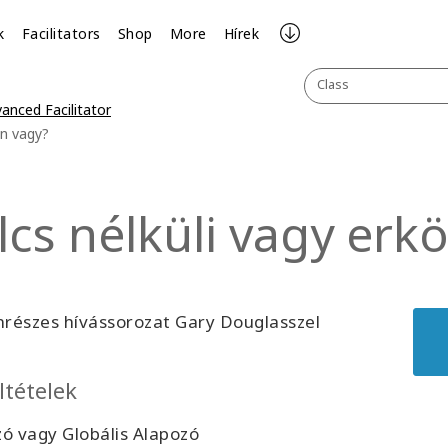
k
Facilitators
Shop
More
Hírek
Class
anced Facilitator
en vagy?
lcs nélküli vagy erk
részes hívássorozat Gary Douglasszel
ltételek
ó vagy Globális Alapozó