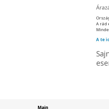
Áraz
Ország
A rád 
Minden
A te i
Saj
ese
Main