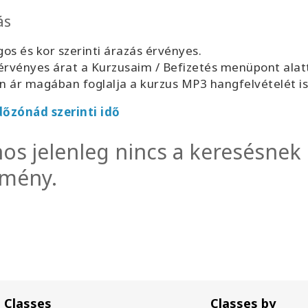
ás
os és kor szerinti árazás érvényes.
érvényes árat a
Kurzusaim / Befizetés
menüpont alatt 
 ár magában foglalja a kurzus MP3 hangfelvételét is
dőzónád szerinti idő
nos jelenleg nincs a keresésnek
mény.
Classes
Classes by