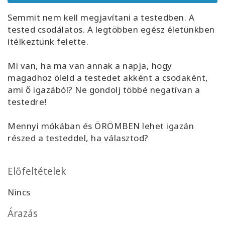
Facilitators
Semmit nem kell megjavítani a testedben. A
tested csodálatos. A legtöbben egész életünkben
Shop
ítélkeztünk felette.
More
Mi van, ha ma van annak a napja, hogy
magadhoz öleld a testedet akként a csodaként,
Hírek
ami ő igazából? Ne gondolj többé negatívan a
testedre!
Mennyi mókában és ÖRÖMBEN lehet igazán
KAPCSOLAT
részed a testeddel, ha választod?
KERESÉS
Előfeltételek
Nincs
Árazás