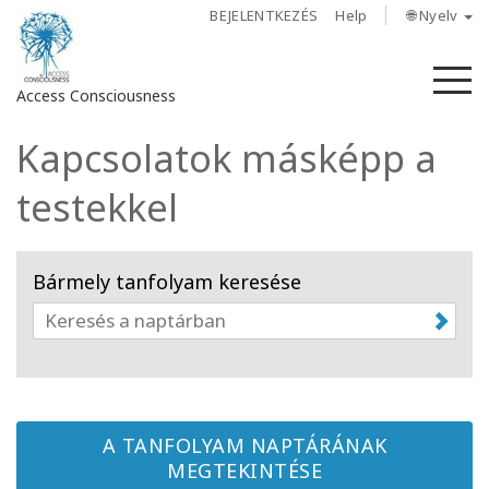
BEJELENTKEZÉS
Help
🌐 Nyelv
M
Access Consciousness
Kapcsolatok másképp a
Bejelentkezés
a
testekkel
fiókba
Rólunk
Bármely tanfolyam keresése
Access
Bars
Régiók
A TANFOLYAM NAPTÁRÁNAK
Tanfolyamok
MEGTEKINTÉSE