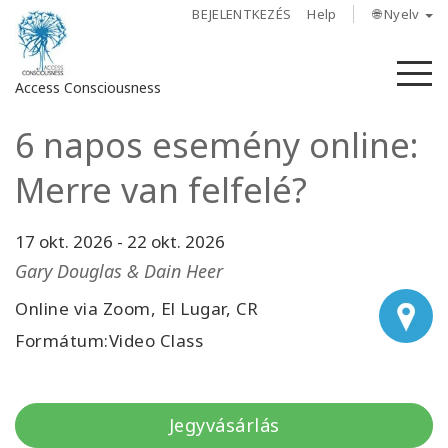
BEJELENTKEZÉS
Help
🌐 Nyelv
M
Access Consciousness
6 napos esemény online:
Bejelentkezés
a
Merre van felfelé?
fiókba
17 okt. 2026
-
22 okt. 2026
Rólunk
Gary Douglas & Dain Heer
Access
Online via Zoom, El Lugar, CR
Bars
Formátum:Video Class
Régiók
Tanfolyamok
Jegyvásárlás