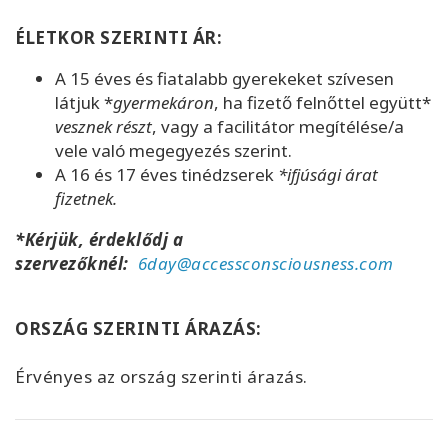
ÉLETKOR SZERINTI ÁR:
A 15 éves és fiatalabb gyerekeket szívesen
látjuk *
gyermekáron
, ha fizető felnőttel együtt*
vesznek részt
, vagy a facilitátor megítélése/a
vele való megegyezés szerint.
A 16 és 17 éves tinédzserek
*ifjúsági árat
fizetnek.
*Kérjük, érdeklődj a
szervezőknél:
6day@accessconsciousness.com
ORSZÁG SZERINTI ÁRAZÁS:
Érvényes az ország szerinti árazás.