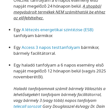
ONLINE tanfolyam a 6 napos esemény első
napját megelőző 24 hónapon belül.
A shopból
megvásárolt termékek NEM számíthatók be ehhez
az előfeltételhez.
Egy
A létezés energetikai szintézise (ESB)
tanfolyam bármikor.
Egy
Access 3 napos testtanfolyam
bármikor,
bármely facilitátorral.
Egy haladó tanfolyam a 6 napos esemény első
napját megelőző 12 hónapon belül (vagyis 2025
novemberétől).
Haladó tanfolyamnak számít bármely Választás a
lehetőségekért tanfolyam bármely facilitátorral,
vagy bármely 3 (vagy több) napos tanfolyam
telecall sorozat
Gary Douglasszel és/vagy Dr. Dain