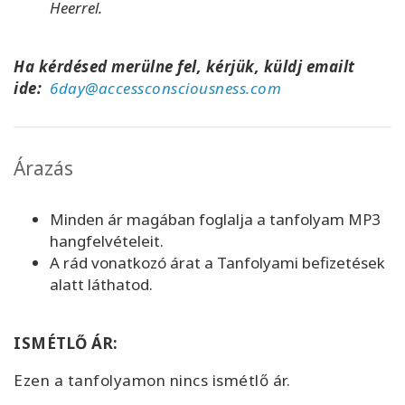
Heerrel.
Ha kérdésed merülne fel, kérjük, küldj emailt
ide:
6day@accessconsciousness.com
Árazás
Minden ár magában foglalja a tanfolyam MP3
hangfelvételeit.
A rád vonatkozó árat a Tanfolyami befizetések
alatt láthatod.
ISMÉTLŐ ÁR:
Ezen a tanfolyamon nincs ismétlő ár.