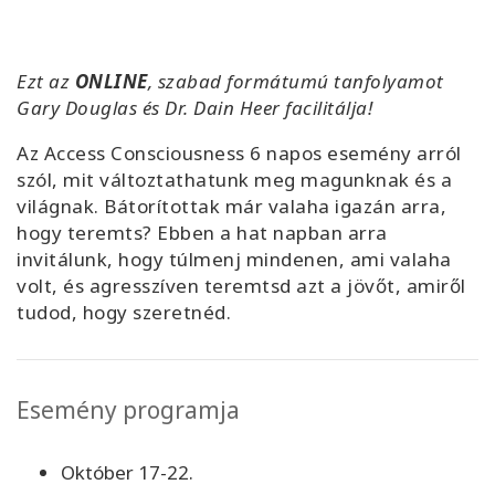
Facilitators
Ezt az
ONLINE
, szabad formátumú tanfolyamot
Shop
Gary Douglas és Dr. Dain Heer facilitálja!
More
Az Access Consciousness 6 napos esemény arról
szól, mit változtathatunk meg magunknak és a
Hírek
világnak. Bátorítottak már valaha igazán arra,
hogy teremts? Ebben a hat napban arra
invitálunk, hogy túlmenj mindenen, ami valaha
volt, és agresszíven teremtsd azt a jövőt, amiről
KAPCSOLAT
tudod, hogy szeretnéd.
KERESÉS
Esemény programja
Október 17-22.