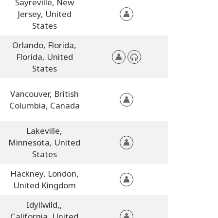
Sayreville,
New
Jersey,
United
States
Orlando, Florida,
Florida,
United
States
Vancouver,
British
Columbia,
Canada
Lakeville,
Minnesota,
United
States
Hackney, London,
United Kingdom
Idyllwild,,
California,
United