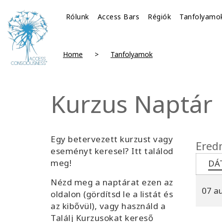
Rólunk
Access Bars
Régiók
Tanfolyamo
Home
Tanfolyamok
Kurzus Naptár
Egy betervezett kurzust vagy
Ered
eseményt keresel? Itt találod
meg!
DÁ
Nézd meg a naptárat ezen az
07 a
oldalon
(gördítsd le a listát és
az kibővül)
, vagy használd a
Találj Kurzusokat kereső