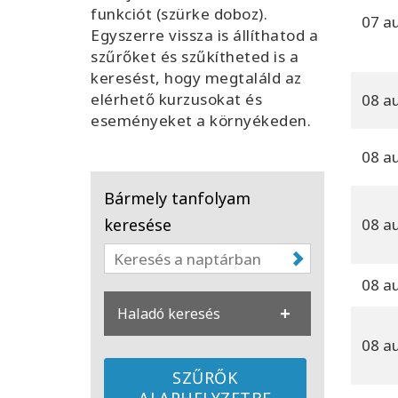
funkciót (szürke doboz).
07 a
Egyszerre vissza is állíthatod a
szűrőket és szűkítheted is a
keresést, hogy megtaláld az
elérhető kurzusokat és
08 a
eseményeket a környékeden.
08 a
Bármely tanfolyam
keresése
08 a
08 a
Haladó keresés
08 a
SZŰRŐK