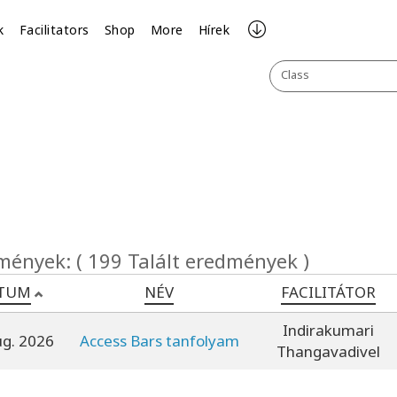
k
Facilitators
Shop
More
Hírek
Class
mények: ( 199 Talált eredmények )
TUM
NÉV
FACILITÁTOR
Indirakumari
ug. 2026
Access Bars tanfolyam
Thangavadivel