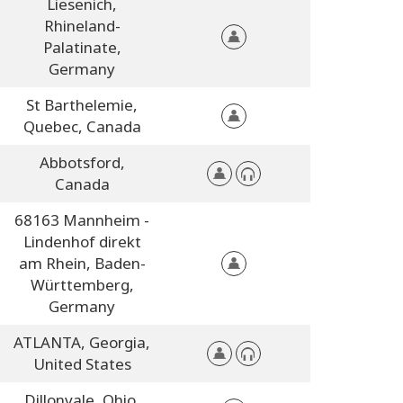
Liesenich,
Rhineland-
Palatinate,
Germany
St Barthelemie,
Quebec,
Canada
Abbotsford,
Canada
68163 Mannheim -
Lindenhof direkt
am Rhein,
Baden-
Württemberg,
Germany
ATLANTA,
Georgia,
United States
Dillonvale,
Ohio,