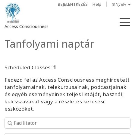
BEJELENTKEZÉS
Help
🌐 Nyelv
M
Access Consciousness
Tanfolyami naptár
Bejelentkezés
a
fiókba
Scheduled Classes:
1
Rólunk
Fedezd fel az Access Consciousness meghirdetett
tanfolyamainak, telekurzusainak, podcastjainak
Access
és egyéb eseményeinek teljes listáját, használj
Bars
kulcsszavakat vagy a részletes keresési
eszközöket.
Régiók
Tanfolyamok