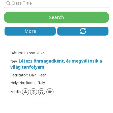
Facilitators
Search
Shop
More
More
Hírek
Dátum:
13 nov. 2026
Létezz önmagadként, és megváltozik a
Név:
világ tanfolyam
KAPCSOLAT
Facilitátor:
Dain Heer
Helyszín:
Rome, Italy
KERESÉS
Média: