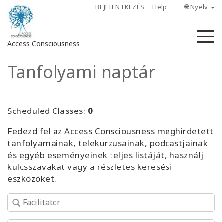
BEJELENTKEZÉS
Help
🌐 Nyelv
M
Access Consciousness
Tanfolyami naptár
Bejelentkezés
a
fiókba
Scheduled Classes:
0
Rólunk
Fedezd fel az Access Consciousness meghirdetett
tanfolyamainak, telekurzusainak, podcastjainak
Access
és egyéb eseményeinek teljes listáját, használj
Bars
kulcsszavakat vagy a részletes keresési
eszközöket.
Régiók
Tanfolyamok