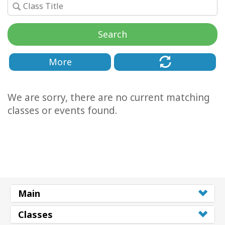
Facilitators
Search
Shop
More
More
Hírek
We are sorry, there are no current matching
classes or events found.
KAPCSOLAT
KERESÉS
Main
Classes