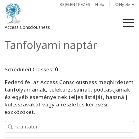
BEJELENTKEZÉS
Help
🌐 Nyelv
M
Access Consciousness
Tanfolyami naptár
Bejelentkezés
a
fiókba
Scheduled Classes:
0
Rólunk
Fedezd fel az Access Consciousness meghirdetett
tanfolyamainak, telekurzusainak, podcastjainak
Access
és egyéb eseményeinek teljes listáját, használj
Bars
kulcsszavakat vagy a részletes keresési
eszközöket.
Régiók
Tanfolyamok