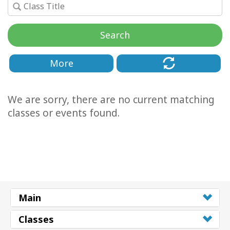
Facilitators
Search
Shop
More
More
Hírek
We are sorry, there are no current matching
classes or events found.
KAPCSOLAT
KERESÉS
Main
Classes