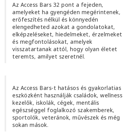
Az Access Bars
32 pont a fejeden,
Tanuld
amelyeket ha gyengéden megérintenek,
meg
erőfeszítés nélkül és könnyedén
egy
elengedheted azokat a gondolatokat,
nap
elképzeléseket, hiedelmeket, érzelmeket
alatt
és megfontolásokat, amelyek
visszatartanak attól, hogy olyan életet
Tanítsd
teremts, amilyet szeretnél.
az
Access
Bars-t
Access
Az Access Bars-t hatásos és gyakorlatias
Bars in
eszközként használják családok, wellness
Business
kezelők, iskolák, cégek, mentális
egészséggel foglalkozó szakemberek,
Globális
sportolók, veteránok, művészek és még
Access
Bars
sokan mások.
tanfolyam