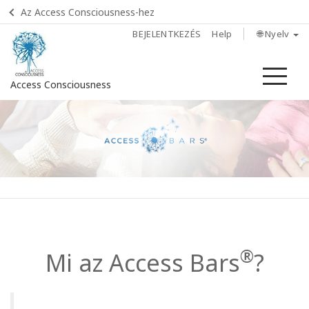
Az Access Consciousness-hez
BEJELENTKEZÉS
Help
🌐 Nyelv
Me
Access Consciousness
Bejelentkezés
a
fiókba
Home
Mi az
Access
Bars?
®
Mi az
Access Bars
?
Próbáld
ki