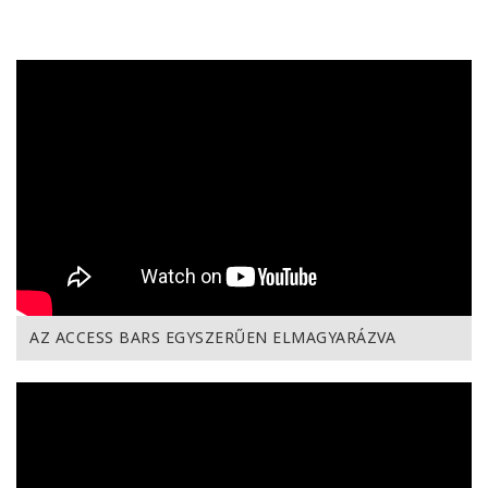
AZ ACCESS BARS EGYSZERŰEN ELMAGYARÁZVA