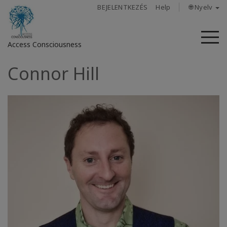
BEJELENTKEZÉS
Help
🌐 Nyelv
M
Access Consciousness
Connor Hill
Bejelentkezés
a
fiókba
Rólunk
Access
Bars
Régiók
Tanfolyamok