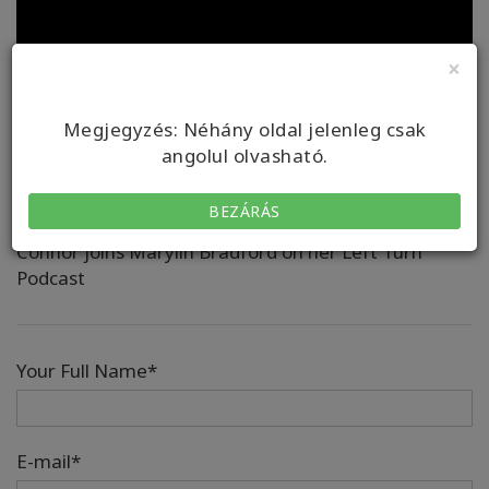
×
Megjegyzés: Néhány oldal jelenleg csak
angolul olvasható.
BEZÁRÁS
Connor joins Marylin Bradford on her Left Turn
Podcast
Your Full Name*
E-mail*