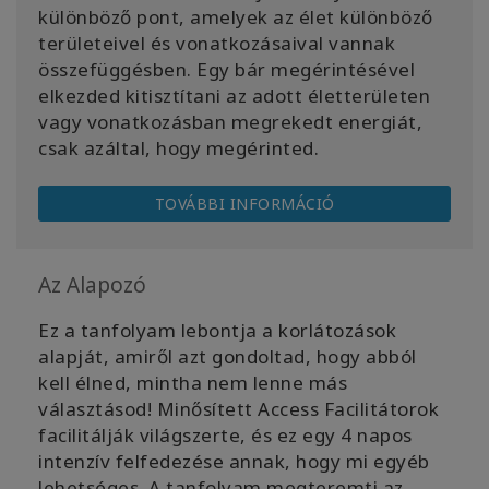
különböző pont, amelyek az élet különböző
területeivel és vonatkozásaival vannak
összefüggésben. Egy bár megérintésével
elkezded kitisztítani az adott életterületen
vagy vonatkozásban megrekedt energiát,
csak azáltal, hogy megérinted.
TOVÁBBI INFORMÁCIÓ
Az Alapozó
Ez a tanfolyam lebontja a korlátozások
alapját, amiről azt gondoltad, hogy abból
kell élned, mintha nem lenne más
választásod! Minősített Access Facilitátorok
facilitálják világszerte, és ez egy 4 napos
intenzív felfedezése annak, hogy mi egyéb
lehetséges. A tanfolyam megteremti az