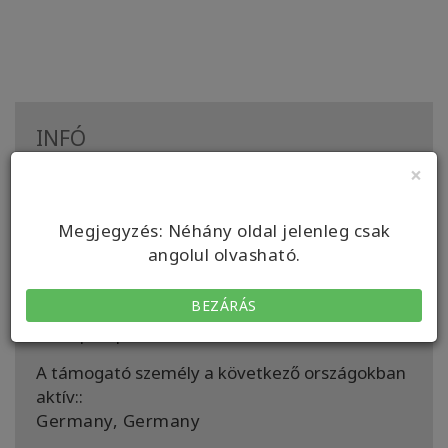
INFÓ
×
Bizonyítvány:
Access Bars Practitioner (BP)
Access Bars Facilitator (BF)
Megjegyzés: Néhány oldal jelenleg csak
Intro Class Facilitator (CFMW)
angolul olvasható.
Helyszín:
BEZÁRÁS
Bramscher Allee 113, 49565 Bramsche-
Schleptrup
A támogató személy a következő országokban
aktív::
Germany, Germany