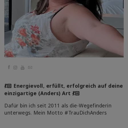
Facilitators
Shop
More
Hírek
Facebook
YouTube
Email
KAPCSOLAT
Energievoll, erfüllt, erfolgreich auf deine
💃🏻
einzigartige (Anders) Art
💃🏻
KERESÉS
Dafür bin ich seit 2011 als die-Wegefinderin
unterwegs. Mein Motto #TrauDichAnders