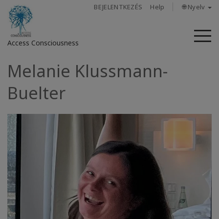
BEJELENTKEZÉS
Help
🌐 Nyelv
M
Access Consciousness
Melanie Klussmann-
Bejelentkezés
a
Buelter
fiókba
Rólunk
Access
Bars
Régiók
Tanfolyamok