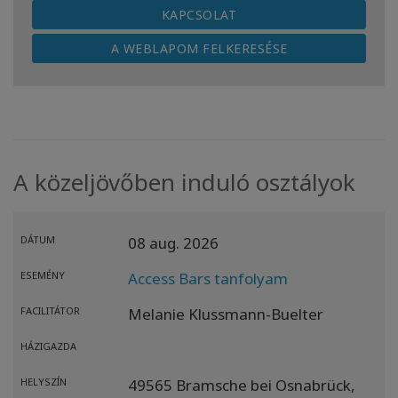
KAPCSOLAT
A WEBLAPOM FELKERESÉSE
A közeljövőben induló osztályok
DÁTUM
08 aug. 2026
ESEMÉNY
Access Bars tanfolyam
FACILITÁTOR
Melanie Klussmann-Buelter
HÁZIGAZDA
HELYSZÍN
49565 Bramsche bei Osnabrück,