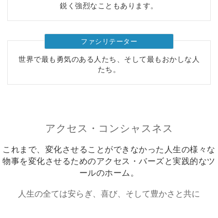
要
鋭く強烈なこともあります。
Access
Bars
ファシリテーター
世界で最も勇気のある人たち、そして最もおかしな人
地
たち。
域
ク
ラ
ス
アクセス・コンシャスネス
フ
これまで、変化させることができなかった人生の様々な
ァ
シ
物事を変化させるためのアクセス・バーズと実践的なツ
リ
ールのホーム。
テ
ー
人生の全ては安らぎ、喜び、そして豊かさと共に
タ
ー