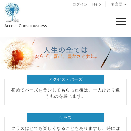
ログイン
Help
🌐 言語
メ
Access Consciousness
ニ
ュ
ー
ア
カ
ウ
ン
ト
に
アクセス・バーズ
サ
初めてバーズをランしてもらった後は、一人ひとり違
イ
うものを感じます。
ン
イ
ン
クラス
概
クラスはとても楽しくなることもありますし、時には