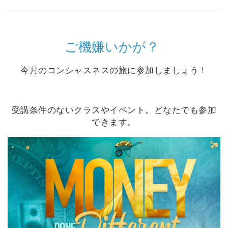
Shop
More
ご機嫌いかが？
今月のコンシャスネスの旅に参加しましょう！
連
絡
先
受講条件のないクラスやイベント。どなたでも参加
できます。
検
索