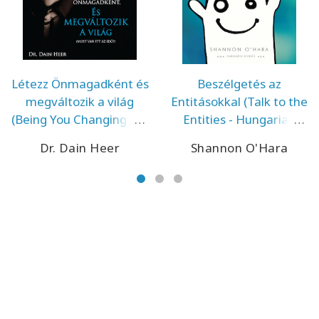
Létezz Önmagadként és
Beszélgetés az
megváltozik a világ
Entitásokkal (Talk to the
(Being You Changing the
Entities - Hungarian
World - Hungarian
Version)
Dr. Dain Heer
Shannon O'Hara
Version)