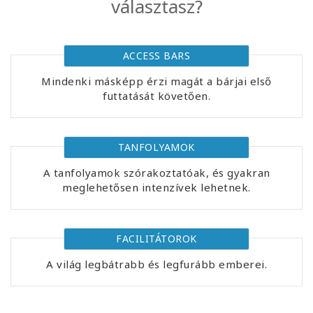
választasz?
Facilitators
Shop
ACCESS BARS
Mindenki másképp érzi magát a bárjai első
More
futtatását követően.
Hírek
TANFOLYAMOK
A tanfolyamok szórakoztatóak, és gyakran
meglehetősen intenzívek lehetnek.
KAPCSOLAT
KERESÉS
FACILITÁTOROK
A világ legbátrabb és legfurább emberei.