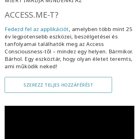
MIÉRT IMÁDJA MINDENKI AZ
ACCESS.ME-T?
Fedezd fel az applikációt
, amelyben több mint 25
év legpotensebb eszközei, beszélgetései és
tanfolyamai találhatók meg az Access
Consciousness-től – mindez egy helyen. Bármikor.
Bárhol. Egy eszköztár, hogy olyan életet teremts,
ami működik neked!
SZEREZZ TELJES HOZZÁFÉRÉST