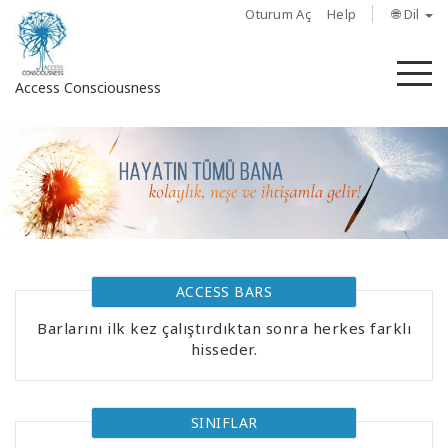
Oturum Aç
Help
🌐 Dil
M
Access Consciousness
Hesabınızda
oturum
açın
Hakkında
ACCESS BARS
Access
Bars
Barlarını ilk kez çalıştırdıktan sonra herkes farklı
hisseder.
Bölgeler
Sınıflar
SINIFLAR