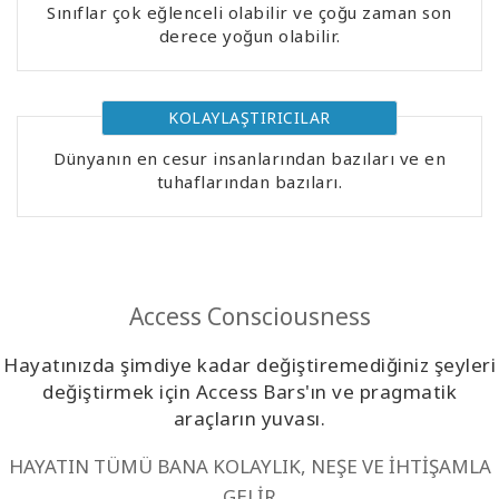
Sınıflar çok eğlenceli olabilir ve çoğu zaman son
Kolaylaştırıcılar
derece yoğun olabilir.
Shop
KOLAYLAŞTIRICILAR
More
Dünyanın en cesur insanlarından bazıları ve en
tuhaflarından bazıları.
Mutluluğunuzu
Açın
Access Consciousness
İLETIŞIM
Hayatınızda şimdiye kadar değiştiremediğiniz şeyleri
değiştirmek için Access Bars'ın ve pragmatik
ARA
araçların yuvası.
HAYATIN TÜMÜ BANA KOLAYLIK, NEŞE VE İHTİŞAMLA
GELİR