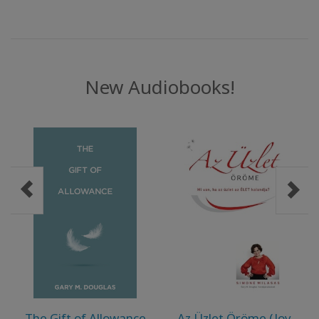
ACCESSORIES
YOUR
BUSINESS
New Audiobooks!
ADV
SEARCH
ト
ピ
ッ
ク
を
表
示
す
る
著
The Gift of Allowance
Az Üzlet Öröme (Joy