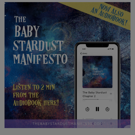
日
本
語
の
ア
ク
セ
ス
製
品
の
ト
ッ
プ
6
BOOKS
CLASSES
MEMBERSHIPS