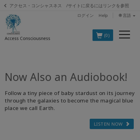
アクセス・コンシャスネス /サイトに戻るにはリンクを参照
ログイン
Help
🌐 言語
メ
(0)
Access Consciousness
ニ
ュ
ア
ー
カ
ウ
Now Also an Audiobook!
ン
ト
に
Follow a tiny piece of baby stardust on its journey
サ
through the galaxies to become the magical blue
イ
place we call Earth.
ン
イ
LISTEN NOW
ン