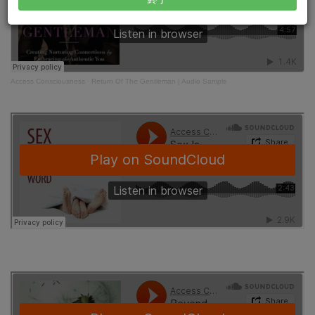
検
索
Access Consciousness
·
Return Of The Gentleman | Audio Sample