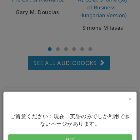
者
of Business -
を
Gary M. Douglas
表
Hungarian Version)
示
す
Simone Milasas
る
言
語
別
SEE ALL AUDIOBOOKS
の
製
品
WISHLIST
×
Listen To A Sample:
ご留意ください：現在、英語のみでしか利用でき
ないページがあります。
連
絡
先
終了