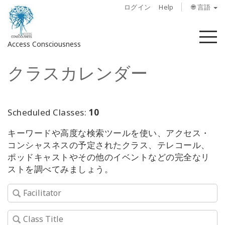
ログイン
Help
🌐 言語
メ
Access Consciousness
ニ
ュ
クラスカレンダー
ー
ア
カ
ウ
ン
Scheduled Classes:
10
ト
キーワードや高度な検索ツールを使い、アクセス・
に
コンシャスネスの予定されたクラス、テレコール、
サ
ポッドキャストやその他のイベントなどの完全なリ
イ
ストを調べてみましょう。
ン
イ
ン
概