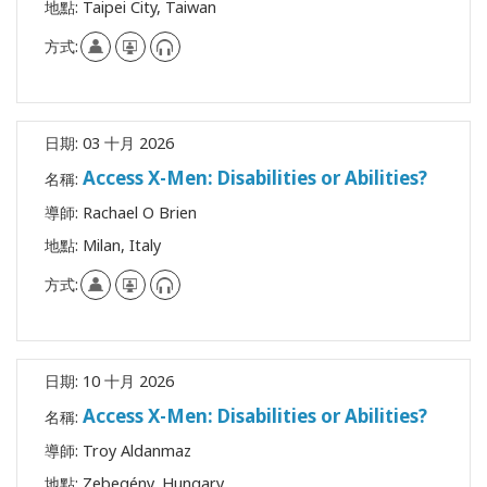
地點:
Taipei City, Taiwan
方式:
日期:
03 十月 2026
Access X-Men: Disabilities or Abilities?
名稱:
導師:
Rachael O Brien
地點:
Milan, Italy
方式:
日期:
10 十月 2026
Access X-Men: Disabilities or Abilities?
名稱:
導師:
Troy Aldanmaz
地點:
Zebegény, Hungary