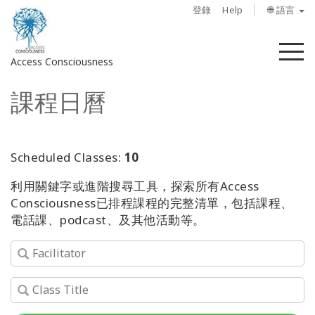
登錄
Help
🌐 語言
菜
Access Consciousness
單
課程日曆
登
錄
您
的
Scheduled Classes:
10
帳
利用關鍵字或進階搜尋工具，探索所有Access
戶
Consciousness已排程課程的完整清單，包括課程、
電話課、podcast、及其他活動等。
關
於
Access
Bars