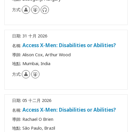
方式:
日期:
31 十月 2026
Access X-Men: Disabilities or Abilities?
名稱:
導師:
Alison Cox, Arthur Wood
地點:
Mumbai, India
方式:
日期:
05 十二月 2026
Access X-Men: Disabilities or Abilities?
名稱:
導師:
Rachael O Brien
地點:
São Paulo, Brazil