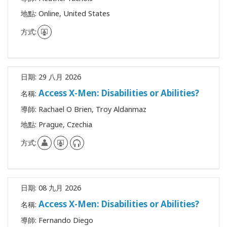
搜
索
地點:
Online, United States
方式:
日期:
29 八月 2026
Access X-Men: Disabilities or Abilities?
名稱:
導師:
Rachael O Brien, Troy Aldanmaz
地點:
Prague, Czechia
方式:
日期:
08 九月 2026
Access X-Men: Disabilities or Abilities?
名稱:
導師:
Fernando Diego