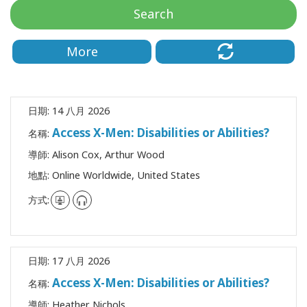
地
Search
區
More
課
程
導
日期:
14 八月 2026
師
Access X-Men: Disabilities or Abilities?
名稱:
Shop
導師:
Alison Cox, Arthur Wood
地點:
Online Worldwide, United States
More
方式:
聯
日期:
17 八月 2026
繫
Access X-Men: Disabilities or Abilities?
名稱:
導師:
Heather Nichols