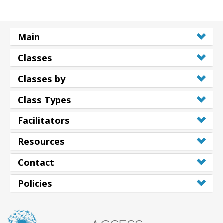
Shop
Main
More
Classes
Classes by
連
絡
Class Types
先
Facilitators
検
Resources
索
Contact
Policies