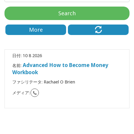
要
Search
Access
Bars
More
地
域
日付:
10 8 2026
ク
Advanced How to Become Money
ラ
名前:
ス
Workbook
ファシリテータ:
Rachael O Brien
フ
ァ
メディア:
シ
リ
テ
ー
タ
ー