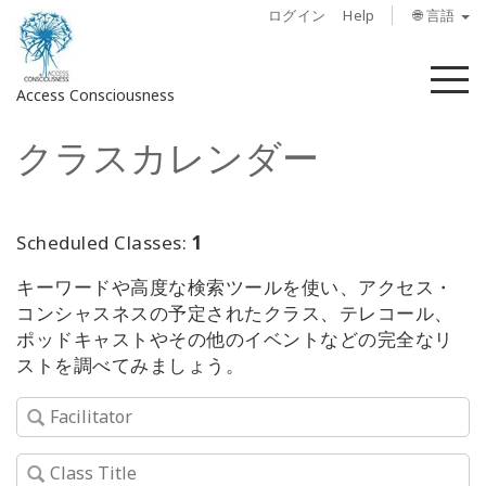
ログイン
Help
🌐 言語
メ
Access Consciousness
ニ
ュ
クラスカレンダー
ー
ア
カ
ウ
ン
Scheduled Classes:
1
ト
キーワードや高度な検索ツールを使い、アクセス・
に
コンシャスネスの予定されたクラス、テレコール、
サ
ポッドキャストやその他のイベントなどの完全なリ
イ
ストを調べてみましょう。
ン
イ
ン
概