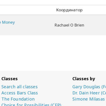
Координатор
e Money
Rachael O Brien
Classes
Classes by
Search all classes
Gary Douglas (F
Access Bars Class
Dr. Dain Heer (C
The Foundation
Simone Milasas
Choice for Possibilities (CFP)