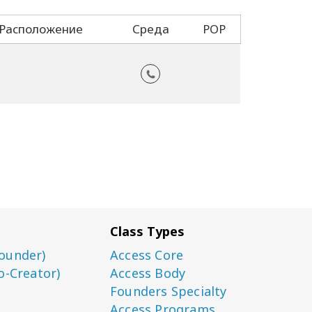
Расположение
Среда
POP
Class Types
ounder)
Access Core
o-Creator)
Access Body
Founders Specialty
Access Programs