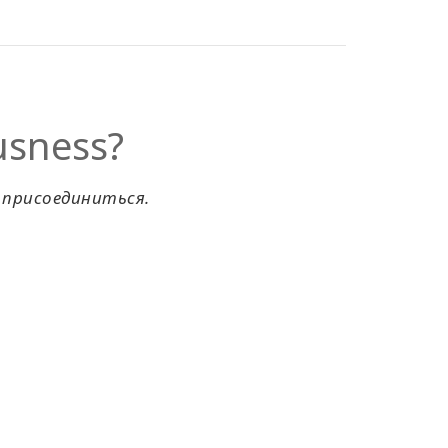
usness?
 присоединиться.