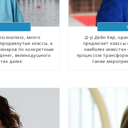
nsciousness, много
Д-р Дейн Хир, один
продвинутые классы, а
предлагает классы 
минаров по конкретным
наиболее известен
 денег, великодушного
процессом трансформа
так далее.
также мероприя