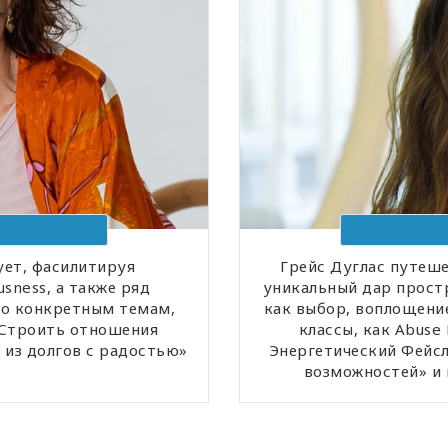
ет, фасилитируя
Грейс Дуглас путеше
sness, а также ряд
уникальный дар простр
по конкретным темам,
как выбор, воплощение
«Строить отношения
классы, как Abuse
и из долгов с радостью»
Энергетический Фейсл
возможностей» и 