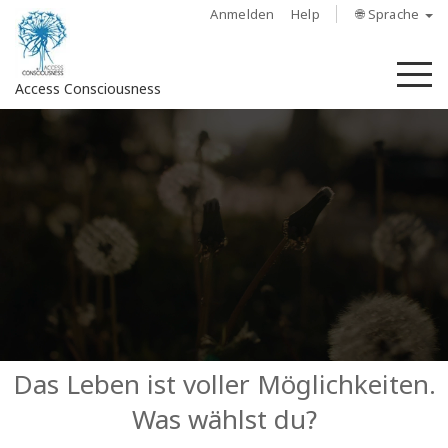
Anmelden
Help
🌐 Sprache
M
Access Consciousness
Bei
Konto
anmelden
Über
Access
Bars
Regionen
Das Leben ist voller Möglichkeiten.
Was wählst du?
Kurse