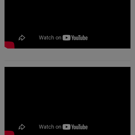
日
で
学
ぶ
ア
ク
セ
ス
バ
ー
ズ
を
教
え
る
Access
Bars in
Business
グロ