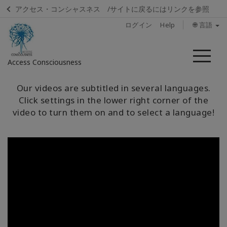
アクセス・コンシャスネス /サイトに戻るにはリンクを参照
ログイン
Help
🌐 言語
メ
Access Consciousness
ニ
ュ
ア
Our videos are subtitled in several languages.
ー
カ
Click settings in the lower right corner of the
ウ
video to turn them on and to select a language!
ン
ト
に
サ
イ
ン
イ
ン