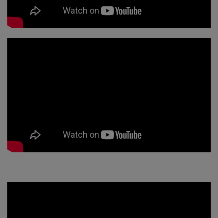
Home
アク
セス
バー
ズと
は何
でし
ょ
う？
試
し
て
み
ま
し
ょ
う
1