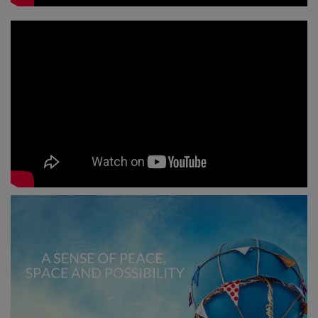
ーバ
ル・
アク
セス
バー
ズク
ラス
連
絡
先
検
索