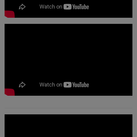
Попробуйте
это
Обучитесь
за 1 день
Преподавать
Access Bars
Access
Bars in
Business
Глобальный
класс
Access Bars