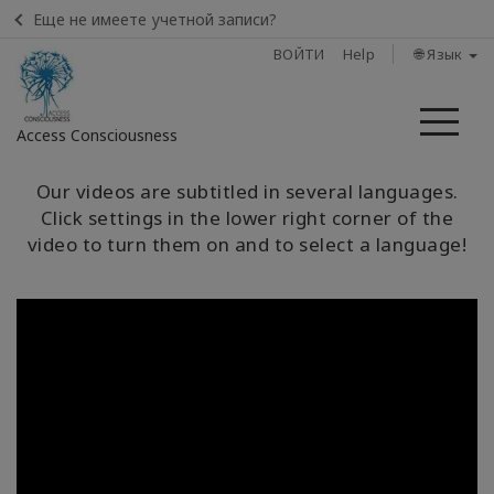
Еще не имеете учетной записи?
ВОЙТИ
Help
🌐 Язык
Ме
Access Consciousness
Войти
Our videos are subtitled in several languages.
в
Click settings in the lower right corner of the
свою
video to turn them on and to select a language!
учетную
запись
Home
Что
такое
Access
Bars?