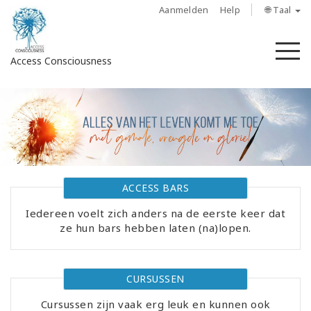
Aanmelden
Help
🌐 Taal
M
Access Consciousness
Meld
u
aan
op
uw
account
ACCESS BARS
Iedereen voelt zich anders na de eerste keer dat
About
ze hun bars hebben laten (na)lopen.
Access
Bars
CURSUSSEN
Regions
Cursussen zijn vaak erg leuk en kunnen ook