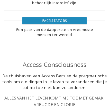
behoorlijk intensief zijn.
Cursussen
FACILITATORS
Facilitators
Een paar van de dapperste en vreemdste
mensen ter wereld.
Shop
More
Nieuws
Access Consciousness
De thuishaven van Access Bars en de pragmatische
tools om die dingen in je leven te veranderen die je
CONTACT
tot nu toe niet kon veranderen.
ALLES VAN HET LEVEN KOMT ME TOE MET GEMAK,
ZOEKEN
VREUGDE EN GLORIE