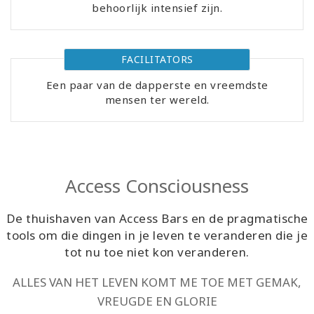
behoorlijk intensief zijn.
Cursussen
FACILITATORS
Facilitators
Een paar van de dapperste en vreemdste
mensen ter wereld.
Shop
More
Nieuws
Access Consciousness
De thuishaven van Access Bars en de pragmatische
tools om die dingen in je leven te veranderen die je
CONTACT
tot nu toe niet kon veranderen.
ALLES VAN HET LEVEN KOMT ME TOE MET GEMAK,
ZOEKEN
VREUGDE EN GLORIE