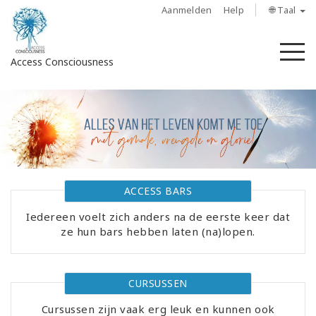
Aanmelden
Help
🌐 Taal
M
Access Consciousness
Meld
u
aan
op
uw
account
ACCESS BARS
Iedereen voelt zich anders na de eerste keer dat
About
ze hun bars hebben laten (na)lopen.
Access
Bars
CURSUSSEN
Regions
Cursussen zijn vaak erg leuk en kunnen ook