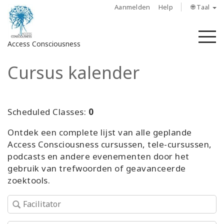
Aanmelden
Help
🌐 Taal
M
Access Consciousness
Cursus kalender
Meld
u
aan
op
Scheduled Classes:
0
uw
Ontdek een complete lijst van alle geplande
account
Access Consciousness cursussen, tele-cursussen,
podcasts en andere evenementen door het
About
gebruik van trefwoorden of geavanceerde
zoektools.
Access
Bars
Regions