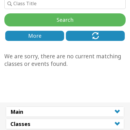
Cursussen
Search
Facilitators
More
Shop
We are sorry, there are no current matching
More
classes or events found.
Nieuws
CONTACT
Main
ZOEKEN
Classes