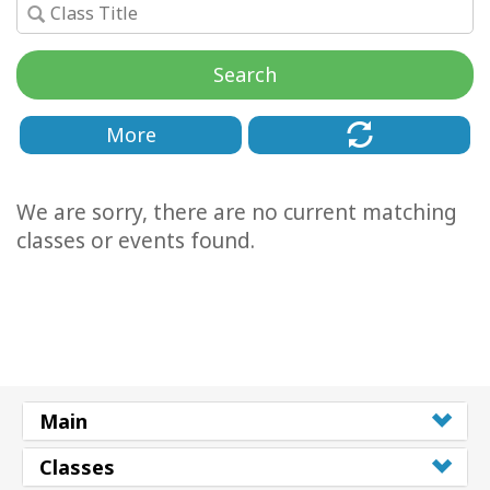
Facilitators
Search
Shop
More
More
Hírek
We are sorry, there are no current matching
classes or events found.
KAPCSOLAT
KERESÉS
Main
Classes