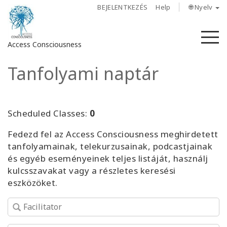
BEJELENTKEZÉS
Help
🌐 Nyelv
M
Access Consciousness
Tanfolyami naptár
Bejelentkezés
a
fiókba
Scheduled Classes:
0
Rólunk
Fedezd fel az Access Consciousness meghirdetett
tanfolyamainak, telekurzusainak, podcastjainak
Access
és egyéb eseményeinek teljes listáját, használj
Bars
kulcsszavakat vagy a részletes keresési
eszközöket.
Régiók
Tanfolyamok