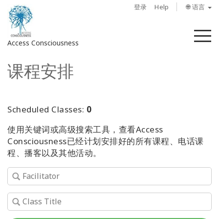
登录
Help
🌐 语言
菜
Access Consciousness
单
课程安排
登
录
您
的
Scheduled Classes:
0
帐
使用关键词或高级搜索工具，查看Access
户
Consciousness已经计划安排好的所有课程、电话课
程、播客以及其他活动。
关
于
Access
Bars