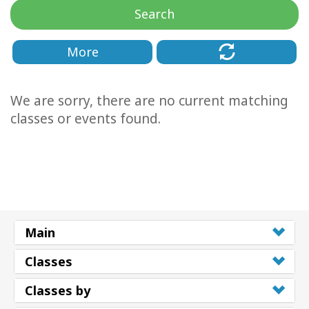
Regions
Search
课
More
程
查
We are sorry, there are no current matching
找
导
classes or events found.
师
Shop
More
Main
Classes
联
系
Classes by