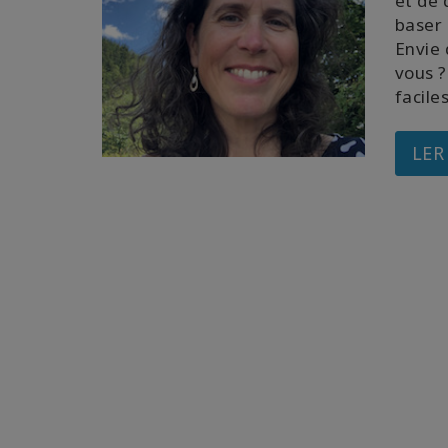
et de 
baser 
Envie 
vous ?
facile
LER