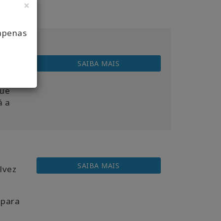
×
apenas
SAIBA MAIS
 ser
o
que
á a
SAIBA MAIS
lvez
 para