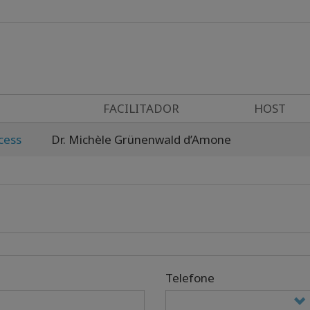
FACILITADOR
HOST
cess
Dr. Michèle Grünenwald d’Amone
Telefone