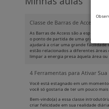
Minhas aulas
Obser
Classe de Barras de Access
As Barras de Access são a espinha dor
o ponto de partida de uma grande avent
ajudará a criar uma grande facilidade
estão relacionados a diferentes áreas
limpar a energia presa àquela área ou 
4 Ferramentas para Ativar Sua 
Você está estagnado em um momento da
você só gostaria de ter um pouco mais
Bem-vindo(a) a essa classe introdutór
criar felicidade em sua realidade diária