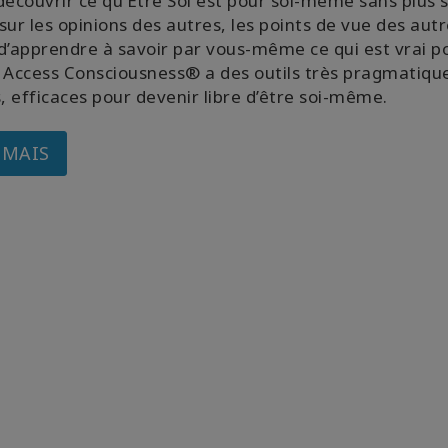
découvrir ce qu’Être Soi est pour soi-même sans plus 
sur les opinions des autres, les points de vue des autr
d’apprendre à savoir par vous-même ce qui est vrai p
 Access Consciousness® a des outils très pragmatiqu
s, efficaces pour devenir libre d’être soi-même.
 MAIS