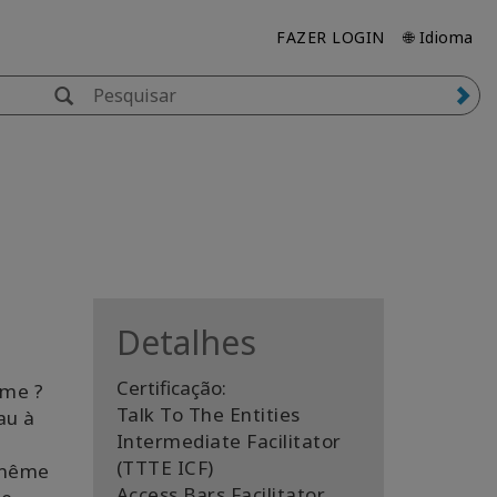
FAZER LOGIN
🌐 Idioma
Detalhes
Certificação:
ême ?
Talk To The Entities
au à
Intermediate Facilitator
(TTTE ICF)
-même
Access Bars Facilitator