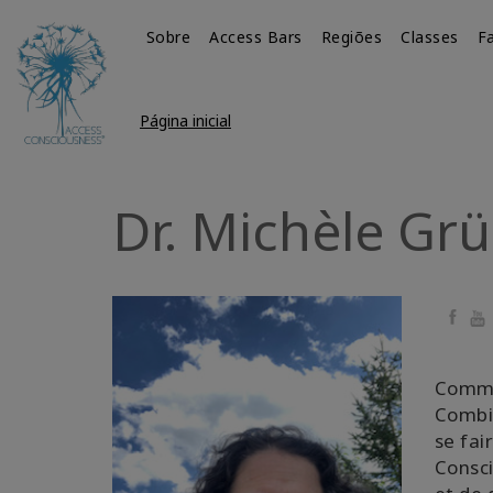
Sobre
Access Bars
Regiões
Classes
Fa
Página inicial
Dr. Michèle G
Faceb
Yo
Commen
Combie
se fai
Consc