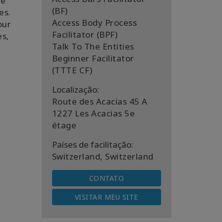
se
(BF)
es.
Access Body Process
our
Facilitator (BPF)
es,
Talk To The Entities
Beginner Facilitator
(TTTE CF)
Localização:
Route des Acacias 45 A
1227 Les Acacias 5e
étage
Países de facilitação:
Switzerland, Switzerland
CONTATO
VISITAR MEU SITE