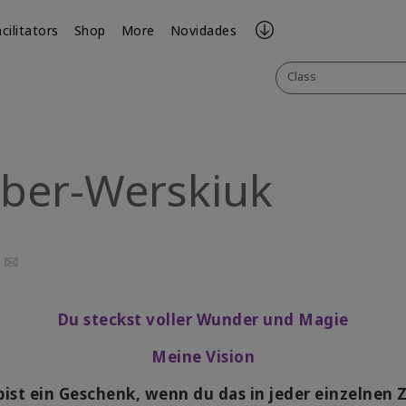
cilitators
Shop
More
Novidades
Class
uber-Werskiuk
ook
uTube
Email
Du steckst voller Wunder und Magie
Meine Vision
bist ein Geschenk, wenn du das in jeder einzelnen Z