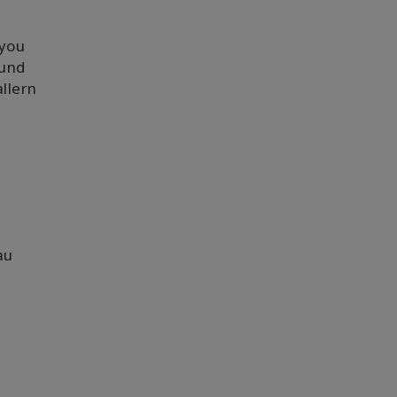
 you
 und
llern
au