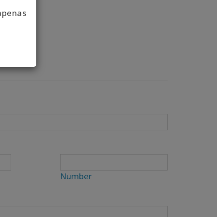
apenas
Number