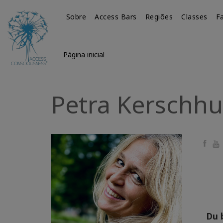
Sobre
Access Bars
Regiões
Classes
Fa
Página inicial
Petra Kerschh
Faceb
Yo
Du 