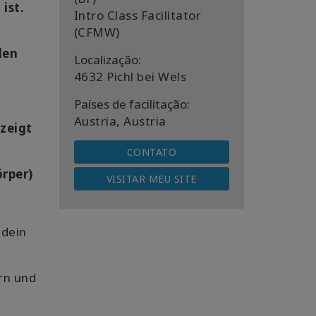
ist.
Intro Class Facilitator
(CFMW)
den
Localização:
4632 Pichl bei Wels
Países de facilitação:
Austria, Austria
 zeigt
CONTATO
rper)
VISITAR MEU SITE
 dein
ern und