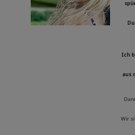
spü
Du
Ich b
aus 
Dann
Wir si