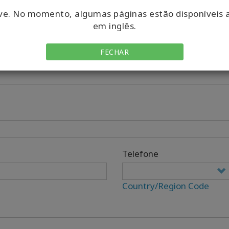
ve. No momento, algumas páginas estão disponíveis 
em inglês.
FECHAR
Telefone
Country/Region Code