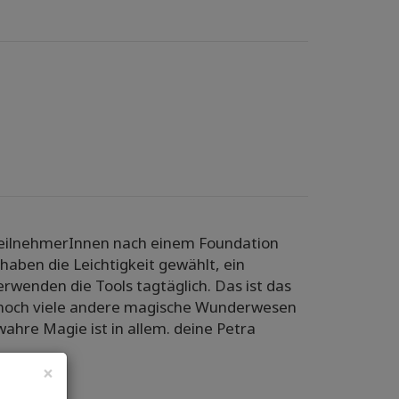
 TeilnehmerInnen nach einem Foundation
 haben die Leichtigkeit gewählt, ein
rwenden die Tools tagtäglich. Das ist das
 noch viele andere magische Wunderwesen
ahre Magie ist in allem. deine Petra
×