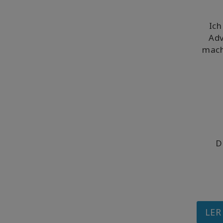
Ich
Adv
mach
D
LER